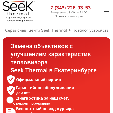
+7 (343) 226-93-53
Ежедневно с 9:00 до 21:00
Позвонить
мне утром
Сервисный центр Seek
Thermal
в Екатеринбурге
Сервисный центр Seek Thermal
Каталог устройств
Замена объективов с
улучшением характеристик
тепловизора
Seek Thermal в Екатеринбурге
Официальный сервис
Гарантийное обслуживание
до 3 лет
Диагностика за наш счет,
ремонт по желанию
Бесплатный выезд курьера