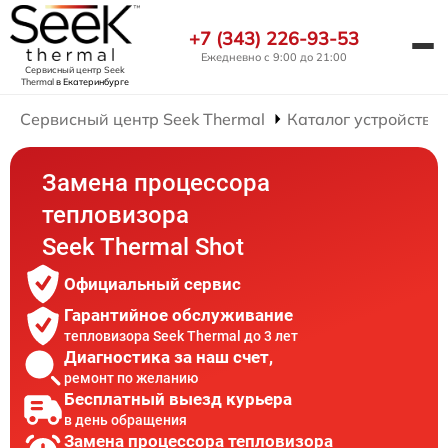
+7 (343) 226-93-53
Ежедневно с 9:00 до 21:00
Сервисный центр Seek
Thermal
в Екатеринбурге
Сервисный центр Seek Thermal
Каталог устройств
Замена процессора
тепловизора
Seek Thermal Shot
Официальный сервис
Гарантийное обслуживание
тепловизора Seek Thermal до 3 лет
Диагностика за наш счет,
ремонт по желанию
Бесплатный выезд курьера
в день обращения
Замена процессора тепловизора