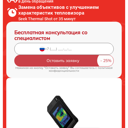
в день обращения
Замена объективов с улучшением
характеристик тепловизора
Seek Thermal Shot от 35 минут
Бесплатная консультация со
специалистом
Оставить заявку
Нажимая на кнопку "Оставить заявку" Вы соглашаетесь c
политикой
конфиденциальности