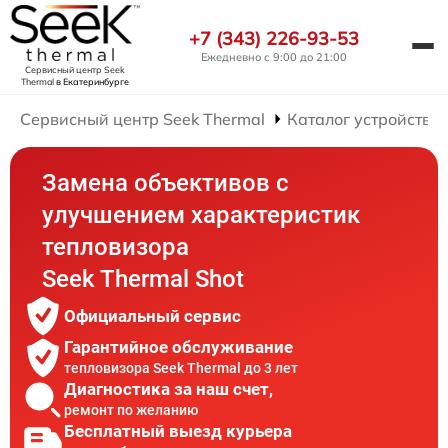
+7 (343) 226-93-53
Ежедневно с 9:00 до 21:00
Сервисный центр Seek
Thermal
в Екатеринбурге
Сервисный центр Seek Thermal
Каталог устройств
Замена объективов с
улучшением характеристик
тепловизора
Seek Thermal Shot
Официальный сервис
Гарантийное обслуживание
тепловизора Seek Thermal до 3 лет
Диагностика за наш счет,
ремонт по желанию
Бесплатный выезд курьера