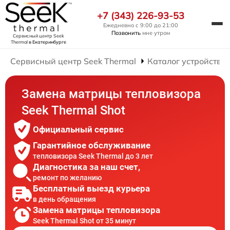
+7 (343) 226-93-53
Ежедневно с 9:00 до 21:00
Позвонить
мне утром
Сервисный центр Seek
Thermal
в Екатеринбурге
Сервисный центр Seek Thermal
Каталог устройств
Замена матрицы тепловизора
Seek Thermal Shot
Официальный сервис
Гарантийное обслуживание
тепловизора Seek Thermal до 3 лет
Диагностика за наш счет,
ремонт по желанию
Бесплатный выезд курьера
в день обращения
Замена матрицы тепловизора
Seek Thermal Shot от 35 минут