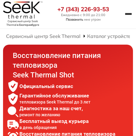
+7 (343) 226-93-53
Ежедневно с 9:00 до 21:00
Позвонить
мне утром
Сервисный центр Seek
Thermal
в Екатеринбурге
Сервисный центр Seek Thermal
Каталог устройств
Восстановление питания
тепловизора
Seek Thermal Shot
Официальный сервис
Гарантийное обслуживание
тепловизора Seek Thermal до 3 лет
Диагностика за наш счет,
ремонт по желанию
Бесплатный выезд курьера
в день обращения
Восстановление питания тепловизора