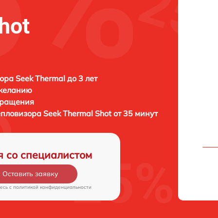
hot
ора Seek Thermal до 3 лет
 желанию
бращения
тепловизора
Seek Thermal Shot от 35 минут
я со специалистом
Оставить заявку
есь c
политикой конфиденциальности