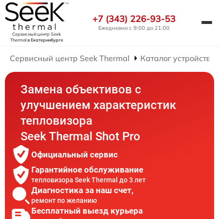
+7 (343) 226-93-53
Ежедневно с 9:00 до 21:00
Сервисный центр Seek
Thermal
в Екатеринбурге
Сервисный центр Seek Thermal
Каталог устройств
Замена объективов с
улучшением характеристик
тепловизора
Seek Thermal Shot Pro
Официальный сервис
Гарантийное обслуживание
тепловизора Seek Thermal до 3 лет
Диагностика за наш счет,
ремонт по желанию
Бесплатный выезд курьера