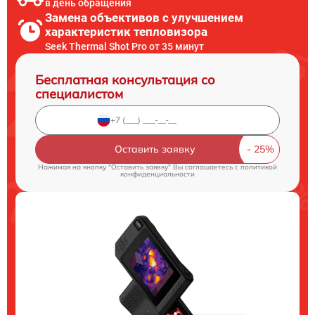
в день обращения
Замена объективов с улучшением
характеристик тепловизора
Seek Thermal Shot Pro от 35 минут
Бесплатная консультация со
специалистом
Оставить заявку
Нажимая на кнопку "Оставить заявку" Вы соглашаетесь c
политикой
конфиденциальности