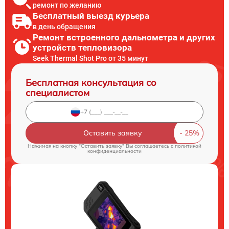
ремонт по желанию
Бесплатный выезд курьера
в день обращения
Ремонт встроенного дальнометра и других
устройств тепловизора
Seek Thermal Shot Pro от 35 минут
Бесплатная консультация со
специалистом
Оставить заявку
Нажимая на кнопку "Оставить заявку" Вы соглашаетесь c
политикой
конфиденциальности