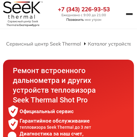
+7 (343) 226-93-53
Ежедневно с 9:00 до 21:00
Позвонить
мне утром
Сервисный центр Seek
Thermal
в Екатеринбурге
Сервисный центр Seek Thermal
Каталог устройств
Ремонт встроенного
дальнометра и других
устройств тепловизора
Seek Thermal Shot Pro
Официальный сервис
Гарантийное обслуживание
тепловизора Seek Thermal до 3 лет
Диагностика за наш счет,