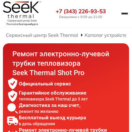
+7 (343) 226-93-53
Ежедневно с 9:00 до 21:00
Сервисный центр Seek
Thermal
в Екатеринбурге
Сервисный центр Seek Thermal
Каталог устройств
Ремонт электронно-лучевой
трубки тепловизора
Seek Thermal Shot Pro
Официальный сервис
Гарантийное обслуживание
тепловизора Seek Thermal до 3 лет
Диагностика за наш счет,
ремонт по желанию
Бесплатный выезд курьера
в день обращения
Ремонт электронно-лучевой трубки