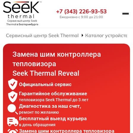
+7 (343) 226-93-53
Ежедневно с 9:00 до 21:00
Сервисный центр Seek
Thermal
в Екатеринбурге
Сервисный центр Seek Thermal
Каталог устройств
Замена шим контроллера
тепловизора
Seek Thermal Reveal
Официальный сервис
Гарантийное обслуживание
тепловизора Seek Thermal до 3 лет
Диагностика за наш счет,
ремонт по желанию
Бесплатный выезд курьера
в день обращения
Замена шим контроллера тепловизора