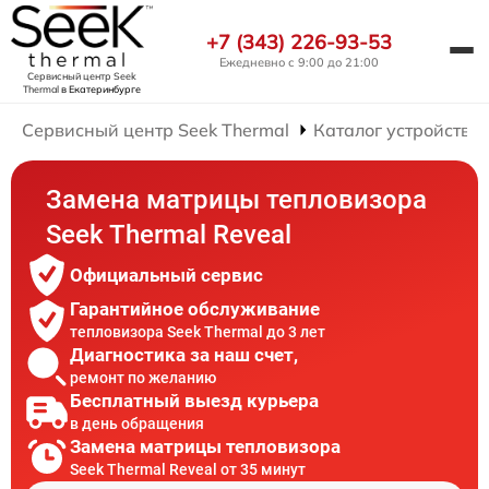
+7 (343) 226-93-53
Ежедневно с 9:00 до 21:00
Сервисный центр Seek
Thermal
в Екатеринбурге
Сервисный центр Seek Thermal
Каталог устройств
Замена матрицы тепловизора
Seek Thermal Reveal
Официальный сервис
Гарантийное обслуживание
тепловизора Seek Thermal до 3 лет
Диагностика за наш счет,
ремонт по желанию
Бесплатный выезд курьера
в день обращения
Замена матрицы тепловизора
Seek Thermal Reveal от 35 минут