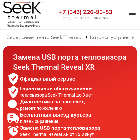
+7 (343) 226-93-53
Ежедневно с 9:00 до 21:00
Сервисный центр Seek
Thermal
в Екатеринбурге
Сервисный центр Seek Thermal
Каталог устройств
Замена USB порта тепловизора
Seek Thermal Reveal XR
Официальный сервис
Гарантийное обслуживание
тепловизора Seek Thermal до 3 лет
Диагностика за наш счет,
ремонт по желанию
Бесплатный выезд курьера
в день обращения
Замена USB порта тепловизора
Seek Thermal Reveal XR от 35 минут