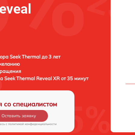
eveal
ора Seek Thermal до 3 лет
 желанию
бращения
ра
Seek Thermal Reveal XR от 35 минут
я со специалистом
Оставить заявку
есь c
политикой конфиденциальности