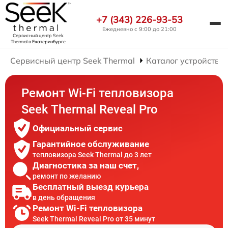
+7 (343) 226-93-53
Ежедневно с 9:00 до 21:00
Сервисный центр Seek
Thermal
в Екатеринбурге
Сервисный центр Seek Thermal
Каталог устройств
Ремонт Wi-Fi тепловизора
Seek Thermal Reveal Pro
Официальный сервис
Гарантийное обслуживание
тепловизора Seek Thermal до 3 лет
Диагностика за наш счет,
ремонт по желанию
Бесплатный выезд курьера
в день обращения
Ремонт Wi-Fi тепловизора
Seek Thermal Reveal Pro от 35 минут