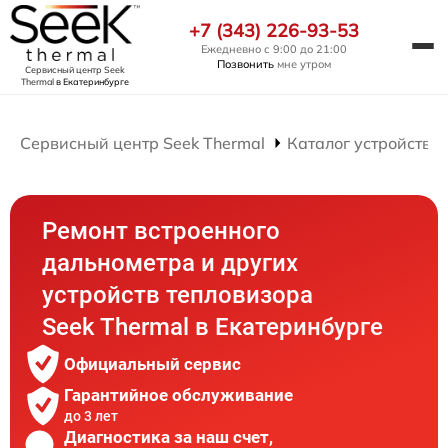
+7 (343) 226-93-53
Ежедневно с 9:00 до 21:00
Позвонить
мне утром
Сервисный центр Seek
Thermal
в Екатеринбурге
Сервисный центр Seek Thermal
Каталог устройств
Ремонт встроенного
дальнометра и других
устройств тепловизора
Seek Thermal в Екатеринбурге
Официальный сервис
Гарантийное обслуживание
до 3 лет
Диагностика за наш счет,