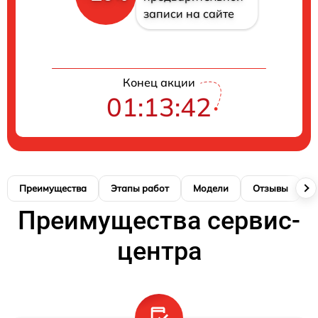
записи на сайте
Конец акции
01:13:41
Преимущества
Этапы работ
Модели
Отзывы
К
Преимущества сервис-
центра