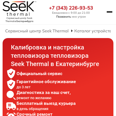
+7 (343) 226-93-53
Ежедневно с 9:00 до 21:00
Позвонить
мне утром
Сервисный центр Seek
Thermal
в Екатеринбурге
Сервисный центр Seek Thermal
Каталог устройств
Калибровка и настройка
тепловизора тепловизора
Seek Thermal в Екатеринбурге
Официальный сервис
Гарантийное обслуживание
до 3 лет
Диагностика за наш счет,
ремонт по желанию
Бесплатный выезд курьера
в день обращения
Срочный ремонт