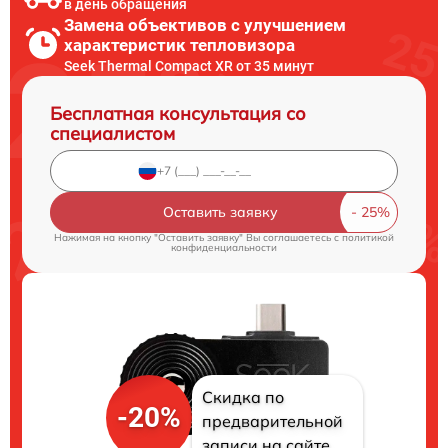
в день обращения
Замена объективов с улучшением
характеристик тепловизора
Seek Thermal Compact XR от 35 минут
Бесплатная консультация со
специалистом
Оставить заявку
Нажимая на кнопку "Оставить заявку" Вы соглашаетесь c
политикой
конфиденциальности
Скидка по
-20%
предварительной
записи на сайте