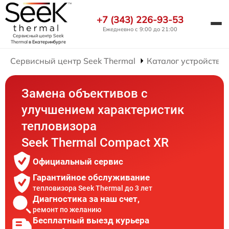
+7 (343) 226-93-53
Ежедневно с 9:00 до 21:00
Сервисный центр Seek
Thermal
в Екатеринбурге
Сервисный центр Seek Thermal
Каталог устройств
Замена объективов с
улучшением характеристик
тепловизора
Seek Thermal Compact XR
Официальный сервис
Гарантийное обслуживание
тепловизора Seek Thermal до 3 лет
Диагностика за наш счет,
ремонт по желанию
Бесплатный выезд курьера