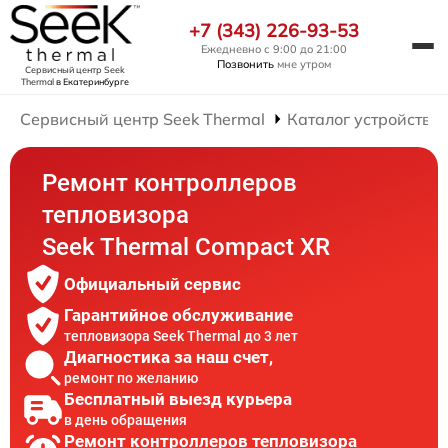
+7 (343) 226-93-53
Ежедневно с 9:00 до 21:00
Позвонить
мне утром
Сервисный центр Seek
Thermal
в Екатеринбурге
Сервисный центр Seek Thermal
Каталог устройств
Ремонт контроллеров
тепловизора
Seek Thermal Compact XR
Официальный сервис
Гарантийное обслуживание
тепловизора Seek Thermal до 3 лет
Диагностика за наш счет,
ремонт по желанию
Бесплатный выезд курьера
в день обращения
Ремонт контроллеров тепловизора