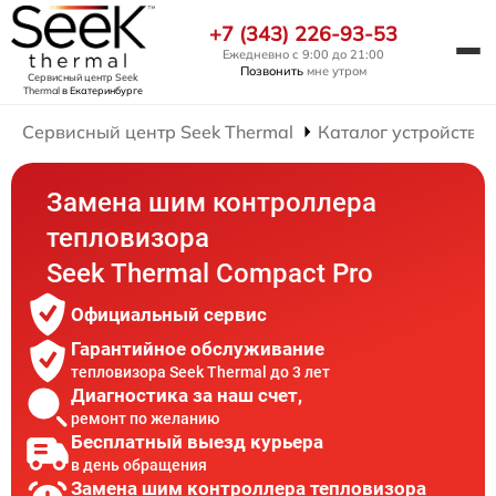
+7 (343) 226-93-53
Ежедневно с 9:00 до 21:00
Позвонить
мне утром
Сервисный центр Seek
Thermal
в Екатеринбурге
Сервисный центр Seek Thermal
Каталог устройств
Замена шим контроллера
тепловизора
Seek Thermal Compact Pro
Официальный сервис
Гарантийное обслуживание
тепловизора Seek Thermal до 3 лет
Диагностика за наш счет,
ремонт по желанию
Бесплатный выезд курьера
в день обращения
Замена шим контроллера тепловизора