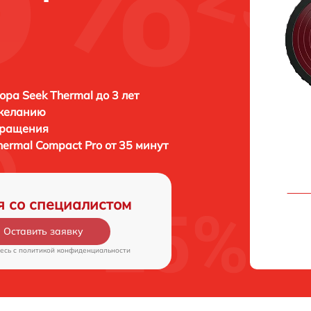
ора Seek Thermal до 3 лет
 желанию
бращения
hermal Compact Pro от 35 минут
я со специалистом
Оставить заявку
есь c
политикой конфиденциальности