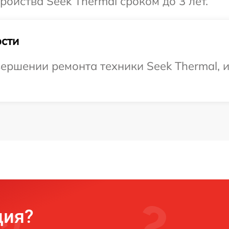
ойства Seek Thermal сроком до 3 лет.
сти
ершении ремонта техники Seek Thermal, и
ция?